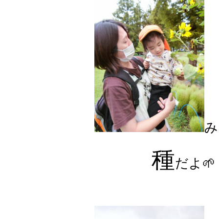
み
種
だよ🌱