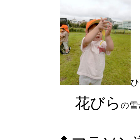
ひ
花びら
の雪