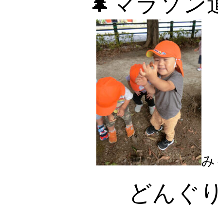
🌲マラソン
み
どんぐ