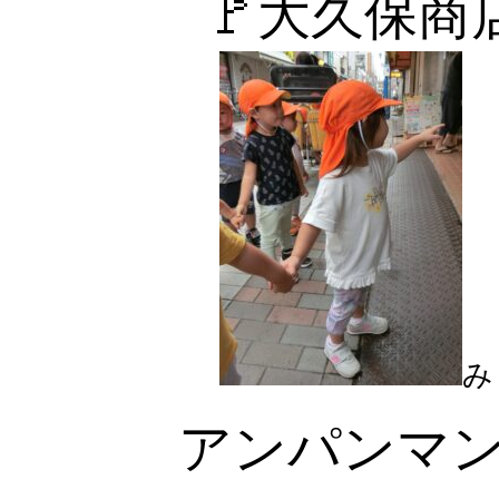
🚩大久保商
み
アンパンマ