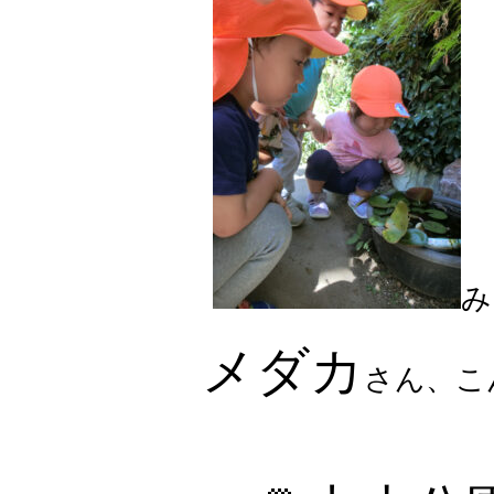
み
メダカ
さん、こ