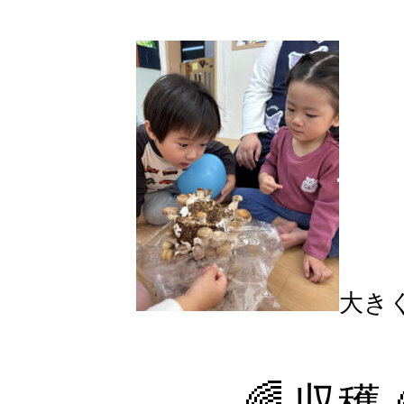
大き
🌈 収穫 