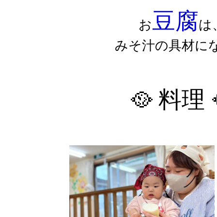
豆腐
お
は
みそ汁の具材に
🥘 料理 