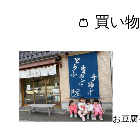
👛 買い物
お豆腐