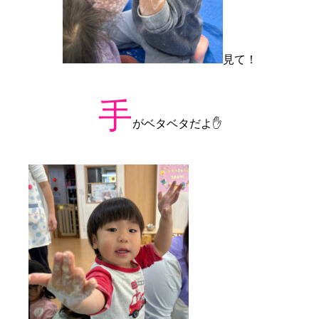
見て！
手
がベタベタだよ✋