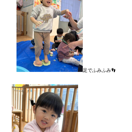
足でふみふみ👣