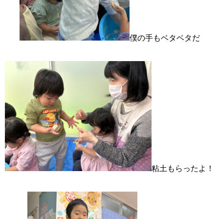
僕の手もベタベタだ
粘土もらったよ！